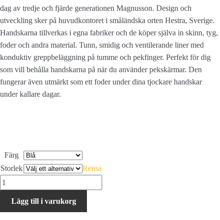
dag av tredje och fjärde generationen Magnusson. Design och
utveckling sker på huvudkontoret i småländska orten Hestra, Sverige.
Handskarna tillverkas i egna fabriker och de köper själva in skinn, tyg,
foder och andra material. Tunn, smidig och ventilerande liner med
konduktiv greppbeläggning på tumme och pekfinger. Perfekt för dig
som vill behålla handskarna på när du använder pekskärmar. Den
fungerar även utmärkt som ett foder under dina tjockare handskar
under kallare dagar.
Färg
Storlek
Rensa
Hestra
Touch
Lägg till i varukorg
Point
Dry