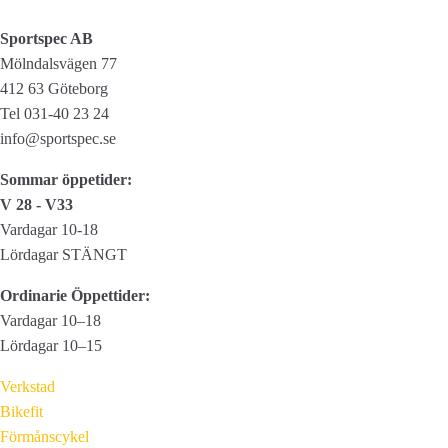
Wool
Sportspec AB
mängd
Mölndalsvägen 77
412 63 Göteborg
Tel 031-40 23 24
info@sportspec.se
Sommar öppetider:
V 28 - V33
Vardagar 10-18
Lördagar STÄNGT
Ordinarie Öppettider:
Vardagar 10–18
Lördagar 10–15
Verkstad
Bikefit
Förmånscykel