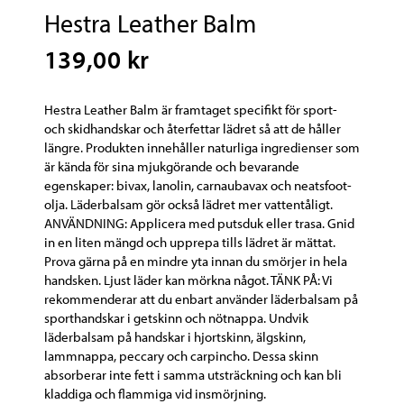
Hestra Leather Balm
139,00 kr
Hestra Leather Balm är framtaget specifikt för sport-
och skidhandskar och återfettar lädret så att de håller
längre. Produkten innehåller naturliga ingredienser som
är kända för sina mjukgörande och bevarande
egenskaper: bivax, lanolin, carnaubavax och neatsfoot-
olja. Läderbalsam gör också lädret mer vattentåligt.
ANVÄNDNING: Applicera med putsduk eller trasa. Gnid
in en liten mängd och upprepa tills lädret är mättat.
Prova gärna på en mindre yta innan du smörjer in hela
handsken. Ljust läder kan mörkna något. TÄNK PÅ: Vi
rekommenderar att du enbart använder läderbalsam på
sporthandskar i getskinn och nötnappa. Undvik
läderbalsam på handskar i hjortskinn, älgskinn,
lammnappa, peccary och carpincho. Dessa skinn
absorberar inte fett i samma utsträckning och kan bli
kladdiga och flammiga vid insmörjning.