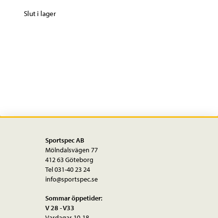
Slut i lager
Sportspec AB
Mölndalsvägen 77
412 63 Göteborg
Tel 031-40 23 24
info@sportspec.se
Sommar öppetider:
V 28 - V33
Vardagar 10-18