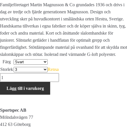
Familjeföretaget Martin Magnusson & Co grundades 1936 och drivs i
dag av tredje och fjärde generationen Magnusson. Design och
utveckling sker på huvudkontoret i småländska orten Hestra, Sverige.
Handskarna tillverkas i egna fabriker och de köper själva in skinn, tyg,
foder och andra material. Kort och åtsittande slalomhandske för
juniorer. Slitstarkt getläder i handflatan för optimalt grepp och
fingerfärdighet. Stötdämpande material på ovanhand för att skydda mot
slalomkäppar och stötar. Isolerad med värmande G-loft polyester.
Färg
Storlek
Rensa
Hestra
Impact
Lägg till i varukorg
Racing
JR
mitt
Sportspec AB
mängd
Mölndalsvägen 77
412 63 Göteborg