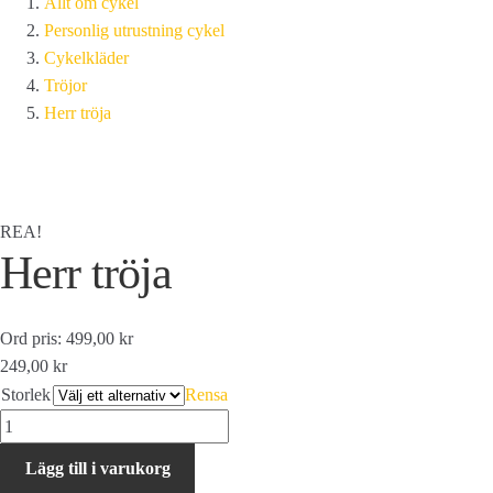
Allt om cykel
Personlig utrustning cykel
Cykelkläder
Tröjor
Herr tröja
REA!
Herr tröja
Ord pris: 499,00 kr
249,00 kr
Storlek
Rensa
Herr
tröja
Lägg till i varukorg
mängd