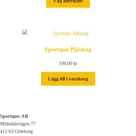
Välj alternativ
här
produkten
har
flera
varianter.
De
Sportspec Pjäxbag
olika
alternativen
199,00
kr
kan
väljas
Lägg till i varukorg
på
produktsidan
Sportspec AB
Mölndalsvägen 77
412 63 Göteborg