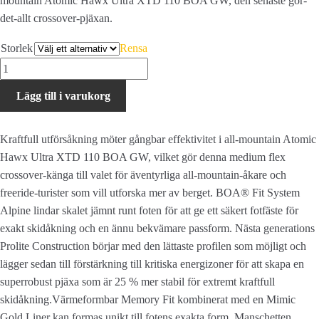
mountain Atomic Hawx Ultra XTD 110 BOA GW, den senaste gör-
det-allt crossover-pjäxan.
Storlek
Rensa
HAWX
ULTRA
Lägg till i varukorg
XTD
110
BOA
Kraftfull utförsåkning möter gångbar effektivitet i all-mountain Atomic
GW
Hawx Ultra XTD 110 BOA GW, vilket gör denna medium flex
mängd
crossover-känga till valet för äventyrliga all-mountain-åkare och
freeride-turister som vill utforska mer av berget. BOA® Fit System
Alpine lindar skalet jämnt runt foten för att ge ett säkert fotfäste för
exakt skidåkning och en ännu bekvämare passform. Nästa generations
Prolite Construction börjar med den lättaste profilen som möjligt och
lägger sedan till förstärkning till kritiska energizoner för att skapa en
superrobust pjäxa som är 25 % mer stabil för extremt kraftfull
skidåkning.Värmeformbar Memory Fit kombinerat med en Mimic
Gold Liner kan formas unikt till fotens exakta form. Manschetten