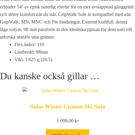
erbjuder 54º av episk naturlig rörelse för en mer avslappnad gånggrind
och större komfort när du står. GripWalk Sole är kompatibel med alla
GripWalk, MN, MNC och Pin bindningar. Extremt kraftfull, denna
låga volym, 98 mm passform är den idealiska pjäxan för dem som vill
utforska utanför sina gränser.
Flex index: 110
Lästbredd: 98mm
Vikt: 1 825 g (26.5)
Du kanske också gillar …
Sidas Winter Custom Ski Sula
1 099,00
kr
Den