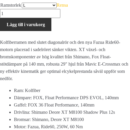
Ramstorlek
Rensa
Haibike
Lyke
Lägg till i varukorg
11
-
DEMO
Kolfiberramen med slutet diagonalrör och den nya Fazua Ride60-
mängd
motorn placerad i sadelröret sänker vikten. XT växel- och
bromskomponenter av hög kvalitet från Shimano, Fox Float-
stötdämpare på 140 mm, robusta 29″ hjul från Mavic E-Crossmax och
ny effektiv kinematik ger optimal elcykelprestanda såväl uppför som
nedför.
Ram: Kolfiber
Dämpare: FOX, Float Performance DPS EVOL, 140mm
Gaffel: FOX 36 Float Performance, 140mm
Drivlina: Shimano Deore XT M8100 Shadow Plus 12s
Bromsar: Shimano, Deore XT M8100
Motor: Fazua, Ride60, 250W, 60 Nm