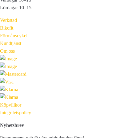
Lördagar 10–15
Verkstad
Bikefit
Förmånscykel
Kundtjänst
Om oss
Köpvillkor
Integritetspolicy
Nyhetsbrev
Prenumerera och få våra erbjudanden först!