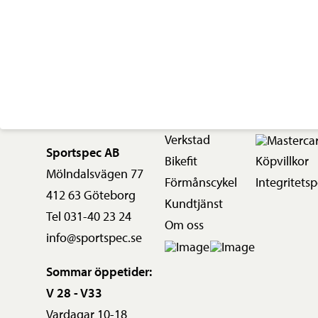
Verkstad
Sportspec AB
Bikefit
Köpvillkor
Mölndalsvägen 77
Förmånscykel
Integritetsp
412 63 Göteborg
Kundtjänst
Tel 031-40 23 24
Om oss
info@sportspec.se
Sommar öppetider:
V 28 - V33
Vardagar 10-18