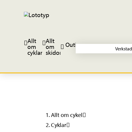
Allt
Allt
Outlet
om
om
Verkstad
cyklar
skidor
Allt om cykel
Cyklar