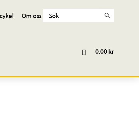
cykel
Om oss
0,00
kr