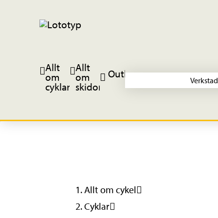
Allt
Allt
Outlet
om
om
Verkstad
cyklar
skidor
Allt om cykel
Cyklar