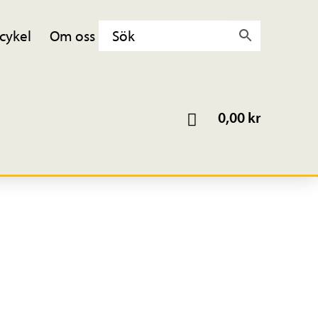
cykel
Om oss
0,00
kr