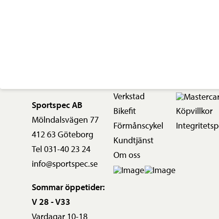
Verkstad
Sportspec AB
Bikefit
Köpvillkor
Mölndalsvägen 77
Förmånscykel
Integritetsp
412 63 Göteborg
Kundtjänst
Tel 031-40 23 24
Om oss
info@sportspec.se
Sommar öppetider:
V 28 - V33
Vardagar 10-18