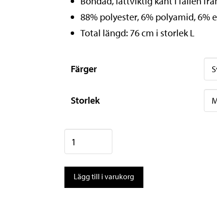
Bondad, lättviktig kant i fållen 
88% polyester, 6% polyamid, 6% e
Total längd: 76 cm i storlek L
Färger
Storlek
Fox
Flexair
Ascent
Lägg till i varukorg
Long
Sleeve
Jersey