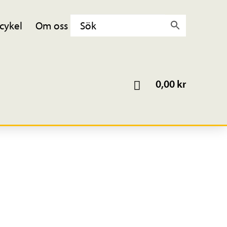
cykel
Om oss
0,00
kr