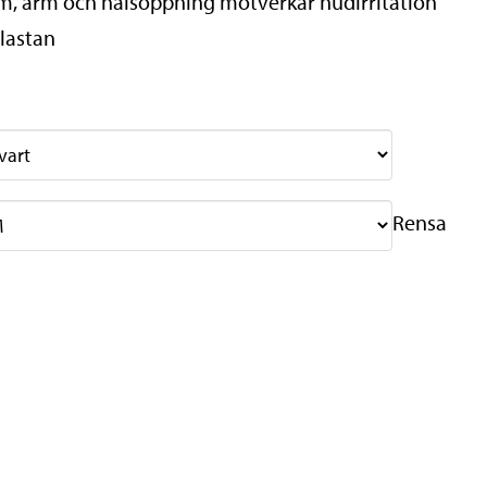
fram, ärm och halsöppning motverkar hudirritation
lastan
Rensa