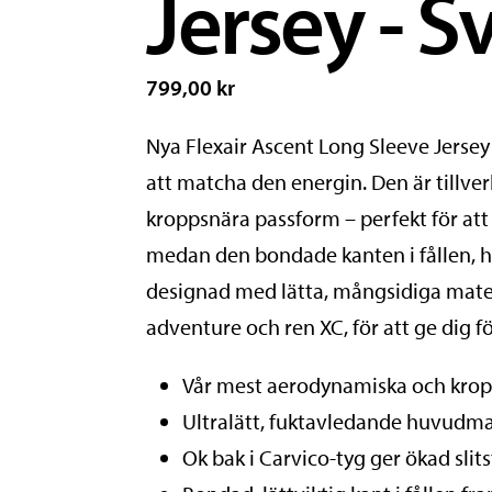
Jersey - S
799,00 kr
Nya Flexair Ascent Long Sleeve Jersey
att matcha den energin. Den är tillv
kroppsnära passform – perfekt för att å
medan den bondade kanten i fållen, h
designad med lätta, mångsidiga mater
adventure och ren XC, för att ge dig f
Vår mest aerodynamiska och kro
Ultralätt, fuktavledande huvudma
Ok bak i Carvico-tyg ger ökad slit