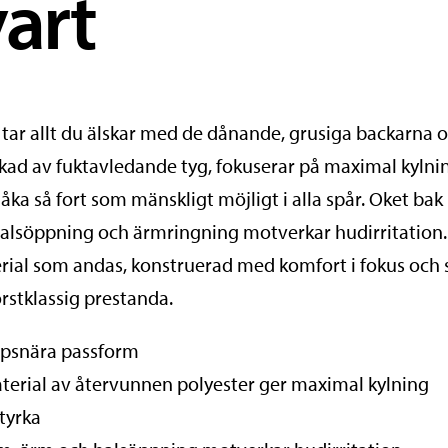
vart
 tar allt du älskar med de dånande, grusiga backarna o
erkad av fuktavledande tyg, fokuserar på maximal kyln
ka så fort som mänskligt möjligt i alla spår. Oket bak 
alsöppning och ärmringning motverkar hudirritation.
ial som andas, konstruerad med komfort i fokus och s
örstklassig prestanda.
ppsnära passform
terial av återvunnen polyester ger maximal kylning
styrka