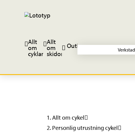
Allt
Allt
Outlet
om
om
Verkstad
cyklar
skidor
Allt om cykel
Personlig utrustning cykel