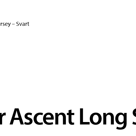
rsey – Svart
ir Ascent Long