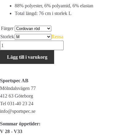
88% polyester, 6% polyamid, 6% elastan
Total längd: 76 cm i storlek L
Färger
Storlek
Rensa
Fox
Flexair
Lägg till i varukorg
Ascent
Long
Sleeve
Sportspec AB
Jersey
Mölndalsvägen 77
-
412 63 Göteborg
Cordovan
Tel 031-40 23 24
röd
info@sportspec.se
mängd
Sommar öppetider:
V 28 - V33