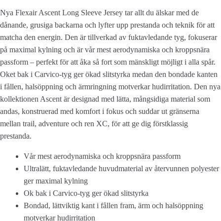
Nya Flexair Ascent Long Sleeve Jersey tar allt du älskar med de
dånande, grusiga backarna och lyfter upp prestanda och teknik för att
matcha den energin. Den är tillverkad av fuktavledande tyg, fokuserar
på maximal kylning och är vår mest aerodynamiska och kroppsnära
passform – perfekt för att åka så fort som mänskligt möjligt i alla spår.
Oket bak i Carvico-tyg ger ökad slitstyrka medan den bondade kanten
i fållen, halsöppning och ärmringning motverkar hudirritation. Den nya
kollektionen Ascent är designad med lätta, mångsidiga material som
andas, konstruerad med komfort i fokus och suddar ut gränserna
mellan trail, adventure och ren XC, för att ge dig förstklassig
prestanda.
Vår mest aerodynamiska och kroppsnära passform
Ultralätt, fuktavledande huvudmaterial av återvunnen polyester
ger maximal kylning
Ok bak i Carvico-tyg ger ökad slitstyrka
Bondad, lättviktig kant i fållen fram, ärm och halsöppning
motverkar hudirritation