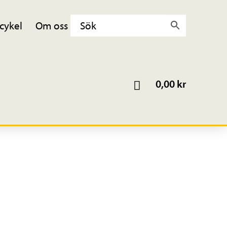
cykel
Om oss
0,00
kr