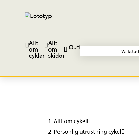
Allt
Allt
Outlet
om
om
Verkstad
cyklar
skidor
Allt om cykel
Personlig utrustning cykel