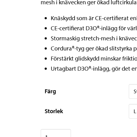
mesh i knävecken ger ökad luftcirkula
Knäskydd som är CE-certifierat en
CE-certifierat D3O®-inlägg för v
Stormaskig stretch-mesh i knävec
Cordura®-tyg ger ökad slitstyrka 
Förstärkt glidskydd minskar frikti
Urtagbart D3O®-inlägg, gör det en
Färg
Storlek
FOX