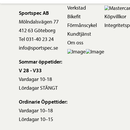
Verkstad
Sportspec AB
Bikefit
Köpvillkor
Mölndalsvägen 77
Förmånscykel
Integritetsp
412 63 Göteborg
Kundtjänst
Tel 031-40 23 24
Om oss
info@sportspec.se
Sommar öppetider:
V 28 - V33
Vardagar 10-18
Lördagar STÄNGT
Ordinarie Öppettider:
Vardagar 10–18
Lördagar 10–15