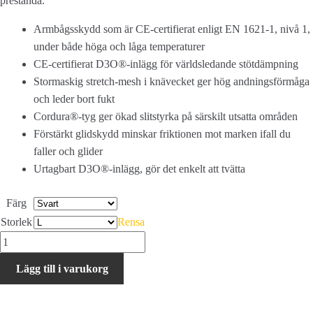
prestanda.
Armbågsskydd som är CE-certifierat enligt EN 1621-1, nivå 1,
under både höga och låga temperaturer
CE-certifierat D3O®-inlägg för världsledande stötdämpning
Stormaskig stretch-mesh i knävecket ger hög andningsförmåga
och leder bort fukt
Cordura®-tyg ger ökad slitstyrka på särskilt utsatta områden
Förstärkt glidskydd minskar friktionen mot marken ifall du
faller och glider
Urtagbart D3O®-inlägg, gör det enkelt att tvätta
Färg
Storlek
Rensa
FOX
Enduro
Lägg till i varukorg
D30
Elbow
Guard