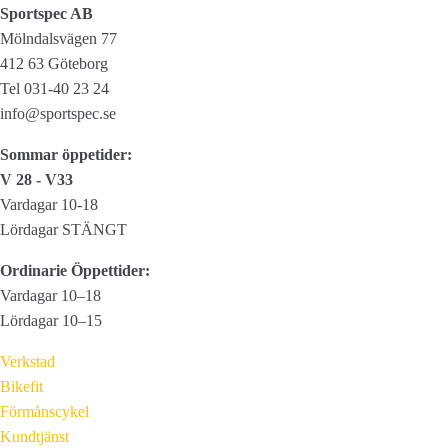
Sportspec AB
mängd
Mölndalsvägen 77
412 63 Göteborg
Tel 031-40 23 24
info@sportspec.se
Sommar öppetider:
V 28 - V33
Vardagar 10-18
Lördagar STÄNGT
Ordinarie Öppettider:
Vardagar 10–18
Lördagar 10–15
Verkstad
Bikefit
Förmånscykel
Kundtjänst