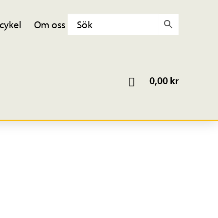
cykel
Om oss
0,00
kr