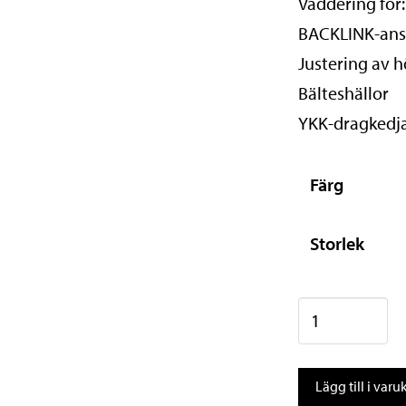
Vaddering för:
BACKLINK-ansl
Justering av h
Bälteshällor
YKK-dragkedj
Färg
Storlek
Evoc
Protector
Jacket
Lägg till i var
mängd