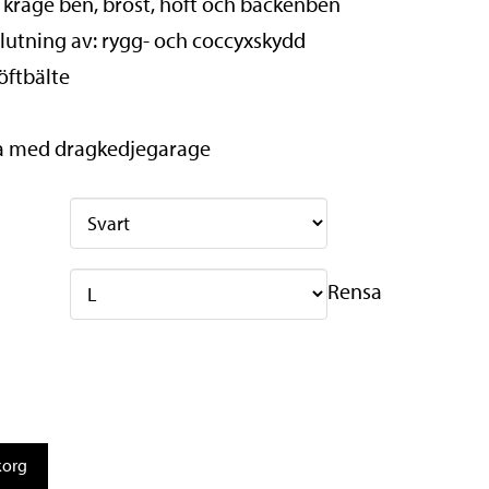
 krage ben, bröst, höft och bäckenben
utning av: rygg- och coccyxskydd
öftbälte
a med dragkedjegarage
Rensa
ukorg