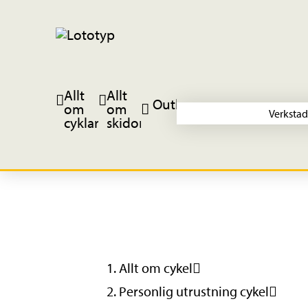
Allt
Allt
Outlet
om
om
Verkstad
cyklar
skidor
Allt om cykel
Personlig utrustning cykel