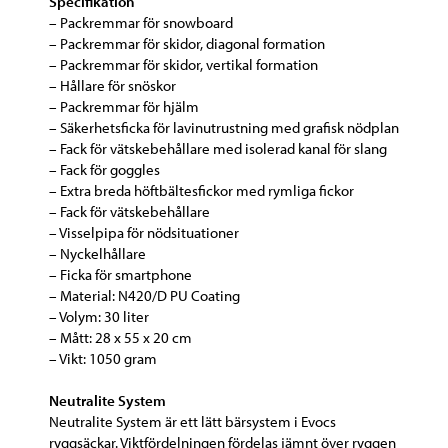
Specifikation
– Packremmar för snowboard
– Packremmar för skidor, diagonal formation
– Packremmar för skidor, vertikal formation
– Hållare för snöskor
– Packremmar för hjälm
– Säkerhetsficka för lavinutrustning med grafisk nödplan
– Fack för vätskebehållare med isolerad kanal för slang
– Fack för goggles
– Extra breda höftbältesfickor med rymliga fickor
– Fack för vätskebehållare
– Visselpipa för nödsituationer
– Nyckelhållare
– Ficka för smartphone
– Material: N420/D PU Coating
– Volym: 30 liter
– Mått: 28 x 55 x 20 cm
– Vikt: 1050 gram
Neutralite System
Neutralite System är ett lätt bärsystem i Evocs
ryggsäckar. Viktfördelningen fördelas jämnt över ryggen