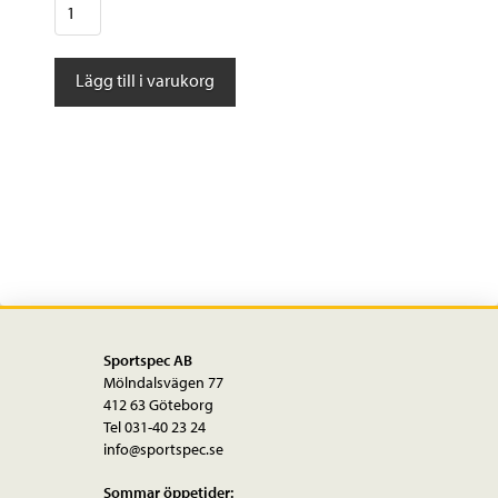
Evoc
Line
30
Lägg till i varukorg
mängd
Sportspec AB
Mölndalsvägen 77
412 63 Göteborg
Tel 031-40 23 24
info@sportspec.se
Sommar öppetider: