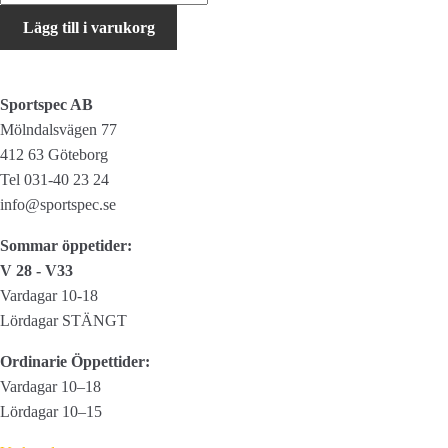
Sport
Lägg till i varukorg
Gel
During
mängd
Sportspec AB
Mölndalsvägen 77
412 63 Göteborg
Tel 031-40 23 24
info@sportspec.se
Sommar öppetider:
V 28 - V33
Vardagar 10-18
Lördagar STÄNGT
Ordinarie Öppettider:
Vardagar 10–18
Lördagar 10–15