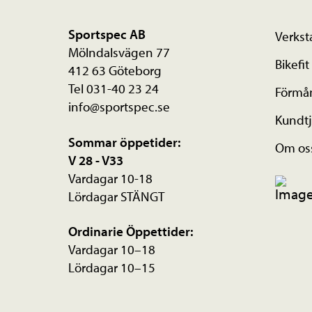
Sportspec AB
Verkst
Mölndalsvägen 77
Bikefit
412 63 Göteborg
Tel 031-40 23 24
Förmå
info@sportspec.se
Kundtj
Sommar öppetider:
Om os
V 28 - V33
Vardagar 10-18
Lördagar STÄNGT
Ordinarie Öppettider:
Vardagar 10–18
Lördagar 10–15