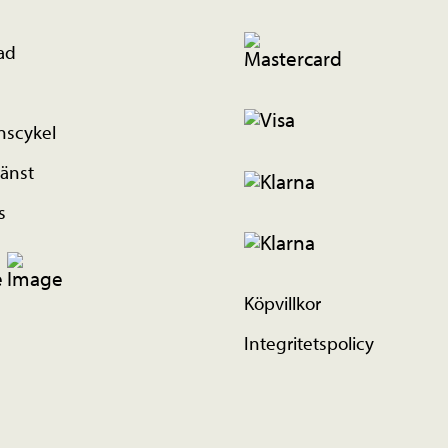
ad
nscykel
änst
s
Köpvillkor
Integritetspolicy