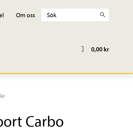
el
Om oss
0,00
kr
le
port Carbo