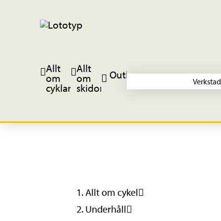
Allt
Allt
Outlet
om
om
Verkstad
cyklar
skidor
Allt om cykel
Underhåll