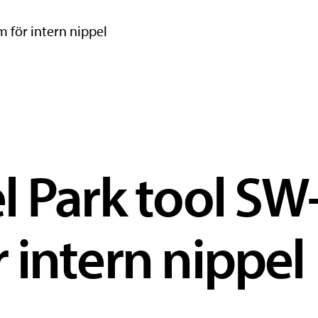
 för intern nippel
l Park tool SW
 intern nippel