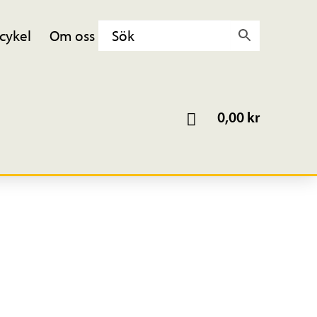
cykel
Om oss
0,00
kr