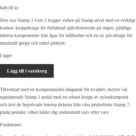
649,00 kr
Den nya Stamp 1 Gen 2 bygger vidare på Stamp-arvet med en verkligt
konkav kroppdesign för förbättrad självförtroende på stigen, pålitliga
interna komponenter från Igus för hållbarhet och en ny pin-design för
maximalt grepp och enkel pinbyte.
I lager
CRANKBROTHERS
Lägg till i varukorg
Pedal
Stamp
Tillverkad med en kompromisslös åtagande för kvalitet, skryter vår
1
uppdaterade Stamp 1 pedal med en robust kropp av nylonkomposit
Large
och ärvt de beprövade interna delarna från våra prisbelönta Stamp 7-
Gen.
platta pedaler, vilket håller dig understödd varv efter varv.
2
Röd
Funktioner:
mängd