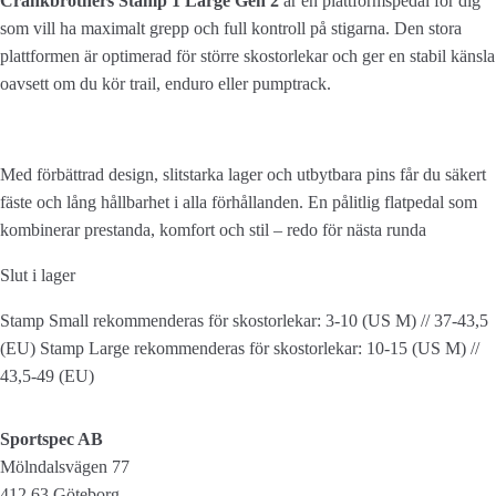
Crankbrothers Stamp 1 Large Gen 2
är en plattformspedal för dig
som vill ha maximalt grepp och full kontroll på stigarna. Den stora
plattformen är optimerad för större skostorlekar och ger en stabil känsla
oavsett om du kör trail, enduro eller pumptrack.
Med förbättrad design, slitstarka lager och utbytbara pins får du säkert
fäste och lång hållbarhet i alla förhållanden. En pålitlig flatpedal som
kombinerar prestanda, komfort och stil – redo för nästa runda
Slut i lager
Stamp Small rekommenderas för skostorlekar: 3-10 (US M) // 37-43,5
(EU) Stamp Large rekommenderas för skostorlekar: 10-15 (US M) //
43,5-49 (EU)
Sportspec AB
Mölndalsvägen 77
412 63 Göteborg