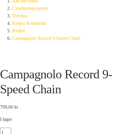
Allt om cykel
Cykelkomponenter
Drivlina
Kedjor & kedjelås
Kedjor
Campagnolo Record 9-Speed Chain
Campagnolo Record 9-
Speed Chain
799,00 kr
I lager
Campagnolo Record