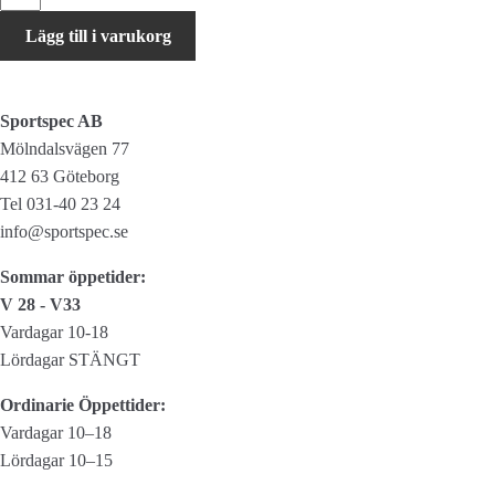
9-
Lägg till i varukorg
Speed
Chain
mängd
Sportspec AB
Mölndalsvägen 77
412 63 Göteborg
Tel 031-40 23 24
info@sportspec.se
Sommar öppetider:
V 28 - V33
Vardagar 10-18
Lördagar STÄNGT
Ordinarie Öppettider:
Vardagar 10–18
Lördagar 10–15