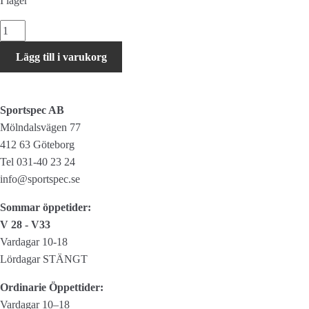
I lager
Campagnolo
Lager
Lägg till i varukorg
Repair
Kit
mängd
Sportspec AB
Mölndalsvägen 77
412 63 Göteborg
Tel 031-40 23 24
info@sportspec.se
Sommar öppetider:
V 28 - V33
Vardagar 10-18
Lördagar STÄNGT
Ordinarie Öppettider:
Vardagar 10–18