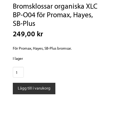
Bromsklossar organiska XLC
BP-O04 för Promax, Hayes,
SB-Plus
249,00 kr
För Promax, Hayes, SB-Plus bromsar.
I lager
Bromsklossar
organiska
XLC
Lägg till i varukorg
BP-
O04
för
Promax,