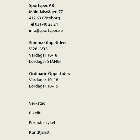
olika
Sportspec AB
Mölndalsvägen 77
alternativen
412 63 Göteborg
kan
Tel 031-40 23 24
väljas
info@sportspec.se
på
Sommar öppetider:
produktsidan
V 28 - V33
Vardagar 10-18
Lördagar STÄNGT
Ordinarie Öppettider:
Vardagar 10–18
Lördagar 10–15
Verkstad
Bikefit
Förmånscykel
Kundtjänst