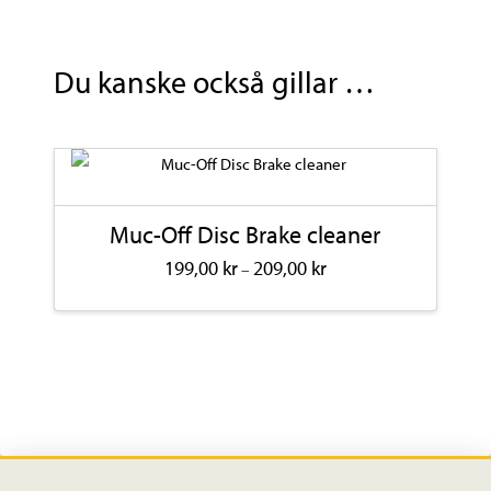
Hayes,
SB-
Plus
Du kanske också gillar …
mängd
Muc-Off Disc Brake cleaner
Prisintervall:
199,00
kr
209,00
kr
–
199,00 kr
till
Den
209,00 kr
här
produkten
har
flera
varianter.
De