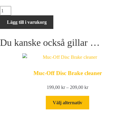
Bromsklossar
organiska
Lägg till i varukorg
Brakco
Formula
Du kanske också gillar …
Oro
mängd
Muc-Off Disc Brake cleaner
Prisintervall:
199,00
kr
–
209,00
kr
199,00 kr
Den
till
Välj alternativ
här
209,00 kr
produkten
har
flera