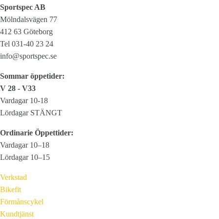
varianter.
Sportspec AB
De
Mölndalsvägen 77
olika
412 63 Göteborg
alternativen
Tel 031-40 23 24
kan
info@sportspec.se
väljas
Sommar öppetider:
på
V 28 - V33
produktsidan
Vardagar 10-18
Lördagar STÄNGT
Ordinarie Öppettider:
Vardagar 10–18
Lördagar 10–15
Verkstad
Bikefit
Förmånscykel
Kundtjänst