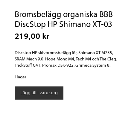
Bromsbelägg organiska BBB
DiscStop HP Shimano XT-03
219,00 kr
Discstop HP skivbromsbelägg för, Shimano XT M755,
SRAM Mech 9.0. Hope Mono M4, Tech M4 och The Cleg.
TrickStuff C41. Promax DSK-922. Grimeca System 8.
I lager
Bromsbelägg
Lägg till i varukorg
organiska
BBB
DiscStop
HP
Shimano