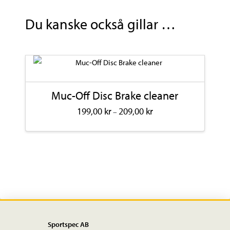
XT-
03
Du kanske också gillar …
mängd
Muc-Off Disc Brake cleaner
Prisintervall:
199,00
kr
209,00
kr
–
199,00 kr
till
Den
209,00 kr
här
produkten
har
flera
varianter.
De
olika
Sportspec AB