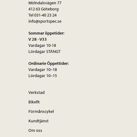
Mölndalsvägen 77
alternativen
412 63 Göteborg
kan
Tel 031-40 23 24
väljas
info@sportspec.se
på
Sommar öppetider:
produktsidan
V 28 - V33
Vardagar 10-18
Lördagar STÄNGT
Ordinarie Öppettider:
Vardagar 10–18
Lördagar 10–15
Verkstad
Bikefit
Förmånscykel
Kundtjänst
Om oss