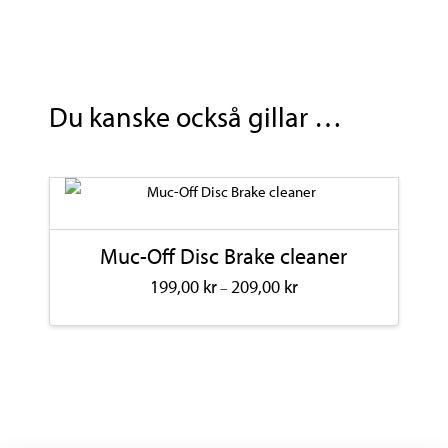
Avid
Code,
Code
5
Du kanske också gillar …
mängd
Muc-Off Disc Brake cleaner
Prisintervall:
199,00
kr
209,00
kr
–
199,00 kr
till
Den
209,00 kr
här
produkten
har
flera