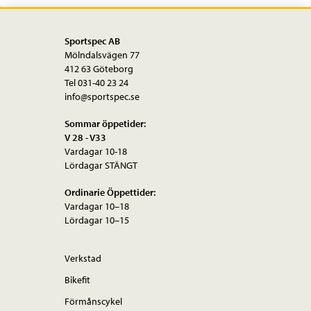
varianter.
De
olika
Sportspec AB
Mölndalsvägen 77
alternativen
412 63 Göteborg
kan
Tel 031-40 23 24
väljas
info@sportspec.se
på
Sommar öppetider:
produktsidan
V 28 - V33
Vardagar 10-18
Lördagar STÄNGT
Ordinarie Öppettider:
Vardagar 10–18
Lördagar 10–15
Verkstad
Bikefit
Förmånscykel