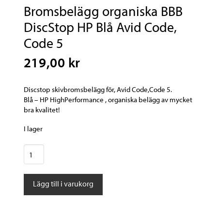
Bromsbelägg organiska BBB
DiscStop HP Blå Avid Code,
Code 5
219,00 kr
Discstop skivbromsbelägg för, Avid Code,Code 5.
Blå – HP HighPerformance , organiska belägg av mycket
bra kvalitet!
I lager
Bromsbelägg
organiska
BBB
Lägg till i varukorg
DiscStop
HP
Blå