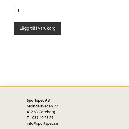
Blizzard
Sheeva
11
Lägg till i varukorg
DEMO
mängd
Sportspec AB
Mölndalsvägen 77
412 63 Göteborg
Tel 031-40 23 24
info@sportspec.se