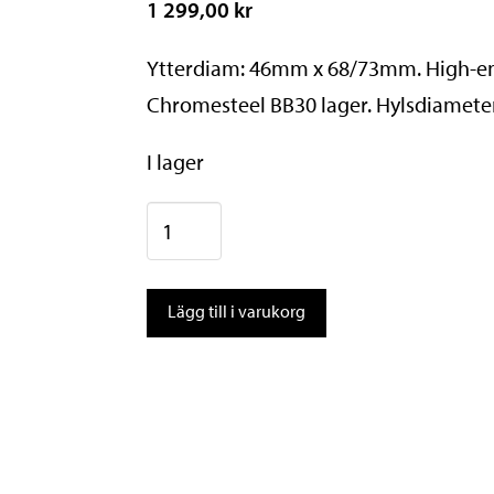
1 299,00 kr
Ytterdiam: 46mm x 68/73mm. High-end 
Chromesteel BB30 lager. Hylsdiamete
I lager
BBB
Vevlager
BottomFit
Lägg till i varukorg
PF30,
30Ø
mängd