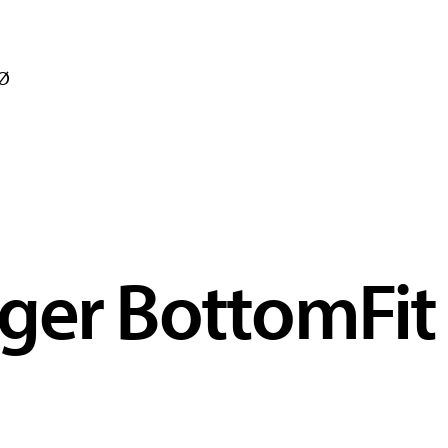
0Ø
ger BottomFit