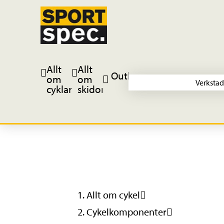
Allt
Allt
Outlet
om
om
Verkstad
cyklar
skidor
Allt om cykel
Cykelkomponenter