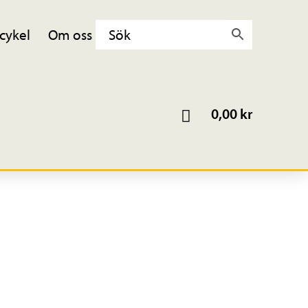
cykel
Om oss
0,00
kr