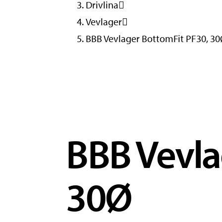
Drivlina
Vevlager
BBB Vevlager BottomFit PF30, 3
BBB Vevla
30Ø