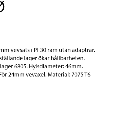
Ø
4mm vevsats i PF30 ram utan adaptrar.
nställande lager ökar hållbarheten.
llager 6805. Hylsdiameter: 46mm.
ör 24mm vevaxel. Material: 7075 T6