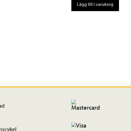
Lägg till i varukorg
PF30
/24Ø
mängd
ad
nscykel