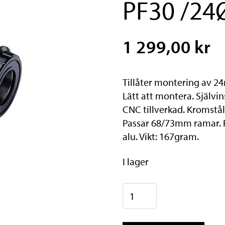
PF30 /24
1 299,00 kr
Tillåter montering av 2
Lätt att montera. Självi
CNC tillverkad. Kromstå
Passar 68/73mm ramar. F
alu. Vikt: 167gram.
I lager
BBB
Vevlager
BottomFit