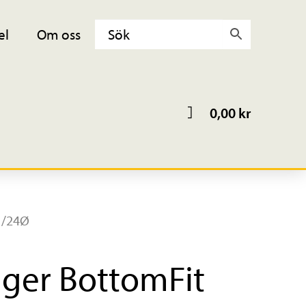
el
Om oss
0,00
kr
 /24Ø
ager BottomFit