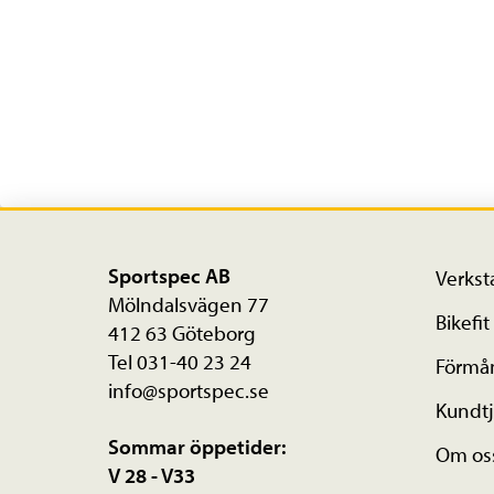
Sportspec AB
Verkst
Mölndalsvägen 77
Bikefit
412 63 Göteborg
Tel 031-40 23 24
Förmå
info@sportspec.se
Kundtj
Sommar öppetider:
Om os
V 28 - V33