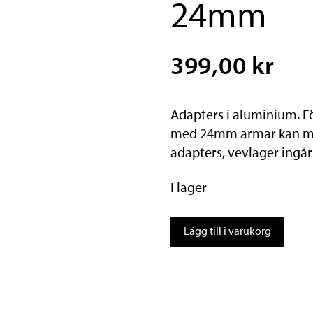
24mm
399,00 kr
Adapters i aluminium. F
med 24mm armar kan mo
adapters, vevlager ingår 
I lager
BBB
Lägg till i varukorg
Vevlager-
adapter
24mm