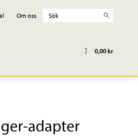
el
Om oss
0,00
kr
ager-adapter