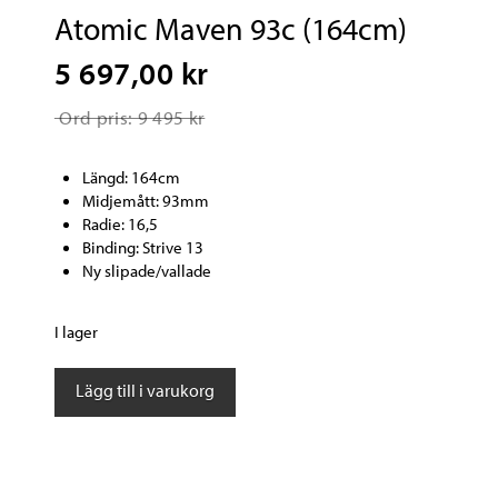
Atomic Maven 93c (164cm)
5 697,00 kr
Ord pris: 9 495 kr
Längd: 164cm
Midjemått: 93mm
Radie: 16,5
Binding: Strive 13
Ny slipade/vallade
I lager
Atomic
Lägg till i varukorg
Maven
93c
(164cm)
mängd