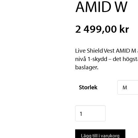
AMID W
2 499,00 kr
Live Shield Vest AMID M 
nivå 1-skydd – det högst
baslager.
Storlek
Atomic
LIVE
SHIELD
Lägg till i varukorg