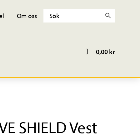
el
Om oss
0,00
kr
VE SHIELD Vest