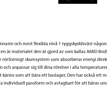
Vest
AMID
W
mängd
unnaste och mest flexibla nivå 1 ryggskyddsväst någon
en är materialet den är gjord av som kallas AMID Bod
de rörformigt skumsystem som absorberar energi direk
n och anpassar sig till dina rörelser i alla tempera
det känns som att bära ett baslager. Den har också ett m
bra individuell passform och avtagbart för att bäras un