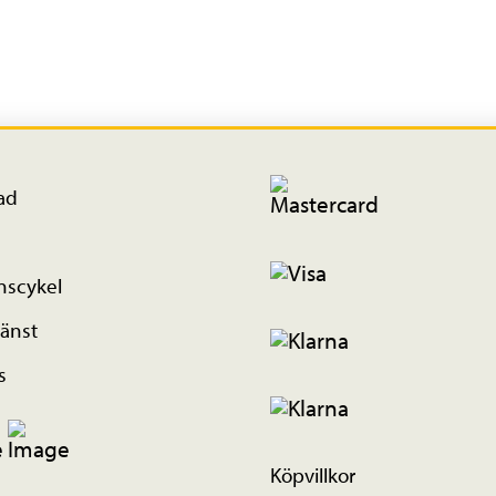
ad
nscykel
änst
s
Köpvillkor