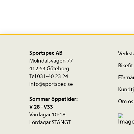
Sportspec AB
Verkst
Mölndalsvägen 77
Bikefit
412 63 Göteborg
Tel 031-40 23 24
Förmå
info@sportspec.se
Kundtj
Sommar öppetider:
Om os
V 28 - V33
Vardagar 10-18
Lördagar STÄNGT