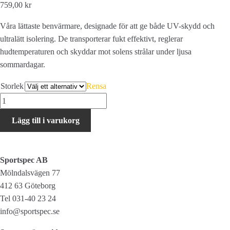
759,00 kr
Våra lättaste benvärmare, designade för att ge både UV-skydd och
ultralätt isolering. De transporterar fukt effektivt, reglerar
hudtemperaturen och skyddar mot solens strålar under ljusa
sommardagar.
Storlek
Rensa
ASSOS
Legwarmer
Lägg till i varukorg
Spring
Fall
Evo
Sportspec AB
mängd
Mölndalsvägen 77
412 63 Göteborg
Tel 031-40 23 24
info@sportspec.se