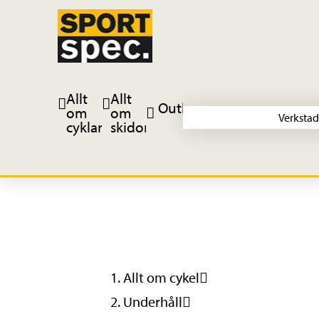
Allt
Allt
Outlet
om
om
Verkstad
cyklar
skidor
Allt om cykel
Underhåll