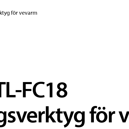
ktyg för vevarm
TL-FC18
sverktyg för 