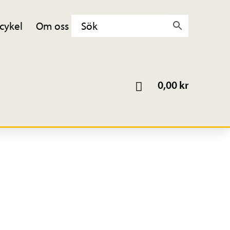
cykel
Om oss
0,00
kr