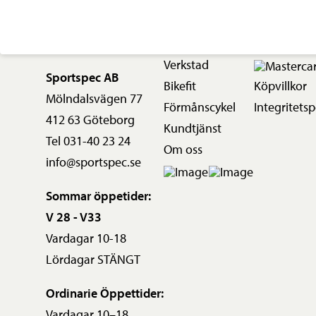
Verkstad
Sportspec AB
Bikefit
Köpvillkor
Mölndalsvägen 77
Förmånscykel
Integritetsp
412 63 Göteborg
Kundtjänst
Tel 031-40 23 24
Om oss
info@sportspec.se
Sommar öppetider:
V 28 - V33
Vardagar 10-18
Lördagar STÄNGT
Ordinarie Öppettider:
Vardagar 10–18