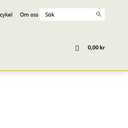
cykel
Om oss
0,00
kr