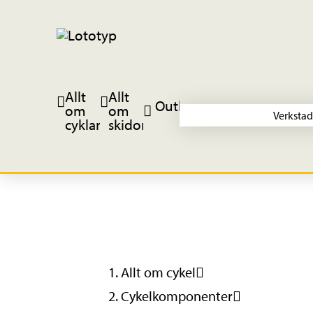
Allt
Allt
Outlet
om
om
Verkstad
cyklar
skidor
Allt om cykel
Cykelkomponenter