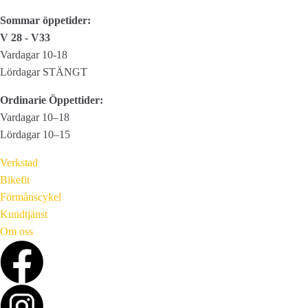
väljas
Sommar öppetider:
på
V 28 - V33
produktsidan
Vardagar 10-18
Lördagar STÄNGT
Ordinarie Öppettider:
Vardagar 10–18
Lördagar 10–15
Verkstad
Bikefit
Förmånscykel
Kundtjänst
Om oss