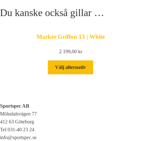
Du kanske också gillar …
Marker Griffon 13 | White
2 199,00
kr
Den
Välj alternativ
här
produkten
har
flera
varianter.
Sportspec AB
De
Mölndalsvägen 77
olika
412 63 Göteborg
alternativen
Tel 031-40 23 24
kan
info@sportspec.se