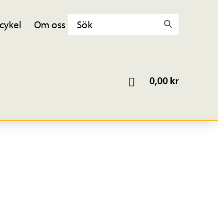
cykel
Om oss
0,00
kr