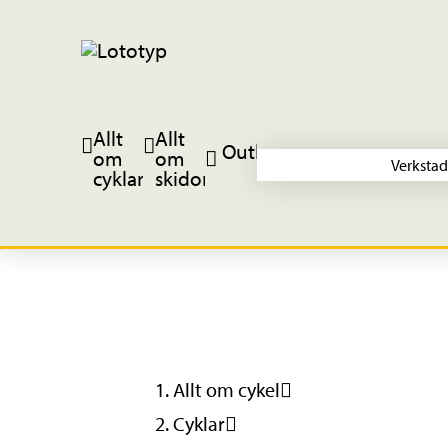
Allt
Allt
Outlet
om
om
Verkstad
cyklar
skidor
Allt om cykel
Cyklar