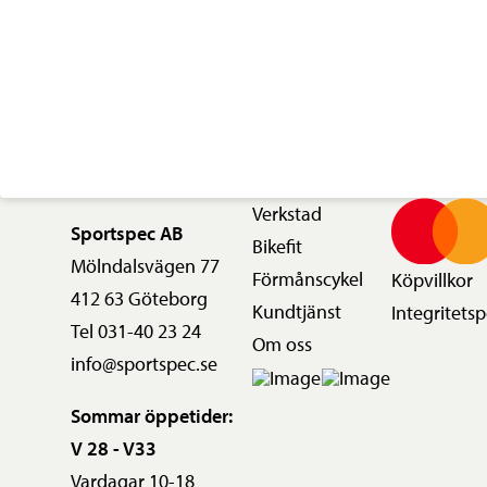
Verkstad
Sportspec AB
Bikefit
Mölndalsvägen 77
Förmånscykel
Köpvillkor
412 63 Göteborg
Kundtjänst
Integritetsp
Tel 031-40 23 24
Om oss
info@sportspec.se
Sommar öppetider:
V 28 - V33
Vardagar 10-18