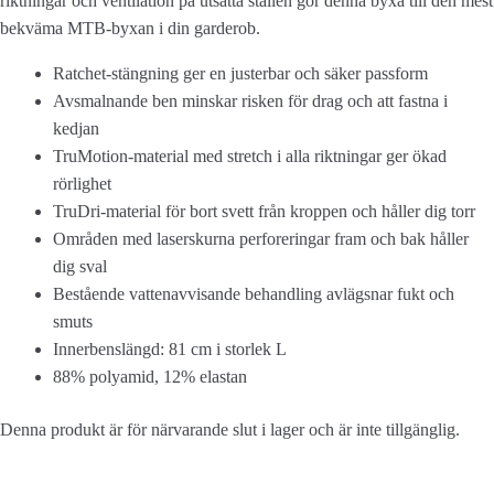
riktningar och ventilation på utsatta ställen gör denna byxa till den mest
bekväma MTB-byxan i din garderob.
Ratchet-stängning ger en justerbar och säker passform
Avsmalnande ben minskar risken för drag och att fastna i
kedjan
TruMotion-material med stretch i alla riktningar ger ökad
rörlighet
TruDri-material för bort svett från kroppen och håller dig torr
Områden med laserskurna perforeringar fram och bak håller
dig sval
Bestående vattenavvisande behandling avlägsnar fukt och
smuts
Innerbenslängd: 81 cm i storlek L
88% polyamid, 12% elastan
Denna produkt är för närvarande slut i lager och är inte tillgänglig.