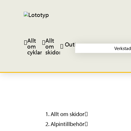
Allt
Allt
Outlet
om
om
Verkstad
cyklar
skidor
Allt om skidor
Alpintillbehör