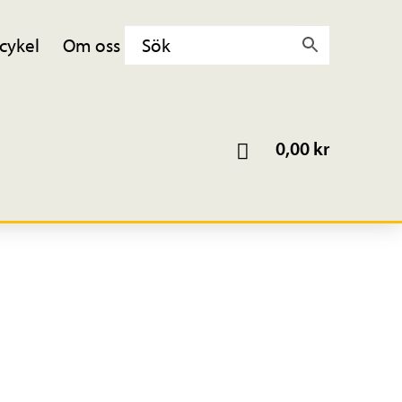
cykel
Om oss
0,00
kr