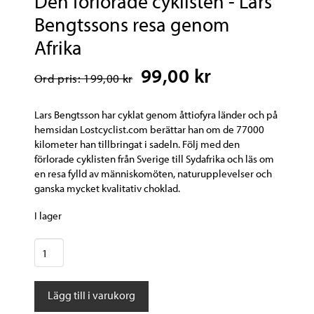
Den förlorade cyklisten - Lars
Bengtssons resa genom
Afrika
99,00 kr
Ord pris: 199,00 kr
Lars Bengtsson har cyklat genom åttiofyra länder och på
hemsidan Lostcyclist.com berättar han om de 77000
kilometer han tillbringat i sadeln. Följ med den
förlorade cyklisten från Sverige till Sydafrika och läs om
en resa fylld av människomöten, naturupplevelser och
ganska mycket kvalitativ choklad.
I lager
Den
förlorade
cyklisten
Lägg till i varukorg
-