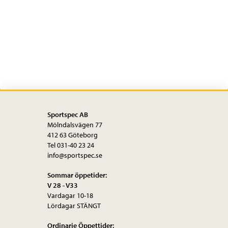
Lars
Bengtssons
resa
genom
Afrika
mängd
Sportspec AB
Mölndalsvägen 77
412 63 Göteborg
Tel 031-40 23 24
info@sportspec.se
Sommar öppetider:
V 28 - V33
Vardagar 10-18
Lördagar STÄNGT
Ordinarie Öppettider: