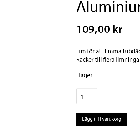
Aluminiu
109,00 kr
Lim för att limma tubdä
Räcker till flera limninga
I lager
Continental
Tubklister
Aluminiumfälgar
Lägg till i varukorg
25g
mängd