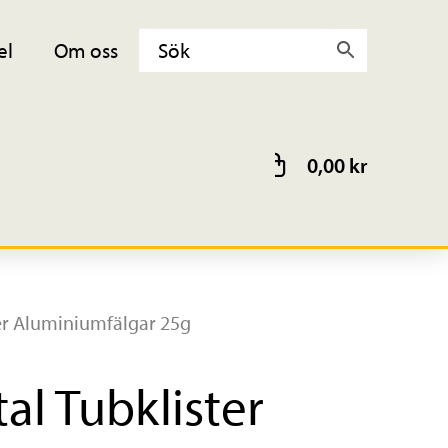
el
Om oss
0,00
kr
er Aluminiumfälgar 25g
al Tubklister