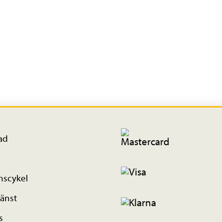
ad
nscykel
änst
s