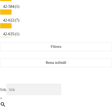
42-584
(1)
42-622
(7)
42-635
(1)
Filtrera
47-406
(1)
47-507
(1)
Rensa nollställ
47-622
(6)
50-507
(2)
Sök
×
50-559
(1)