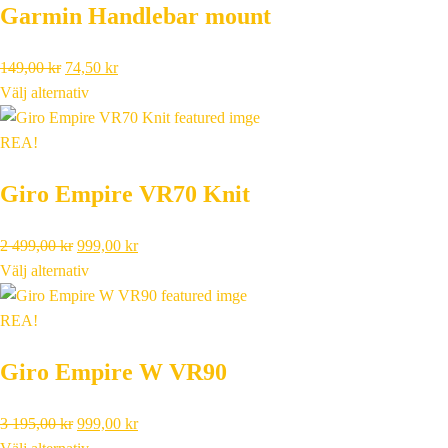
Garmin Handlebar mount
Det
Det
149,00
kr
74,50
kr
ursprungliga
nuvarande
Välj alternativ
priset
priset
var:
är:
REA!
149,00 kr.
74,50 kr.
Giro Empire VR70 Knit
Det
Det
2 499,00
kr
999,00
kr
ursprungliga
nuvarande
Välj alternativ
priset
priset
var:
är:
REA!
2
999,00 kr.
Giro Empire W VR90
499,00 kr.
Det
Det
3 195,00
kr
999,00
kr
ursprungliga
nuvarande