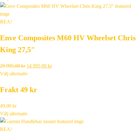
priset
priset
var:
är:
879,00 kr.
350,00 kr.
REA!
Enve Composites M60 HV Wheelset Chris
King 27,5″
Det
Det
29 995,00
kr
14 995,00
kr
ursprungliga
nuvarande
Välj alternativ
priset
priset
Frakt 49 kr
var:
är:
29
14
995,00 kr.
995,00 kr.
49,00
kr
Välj alternativ
REA!