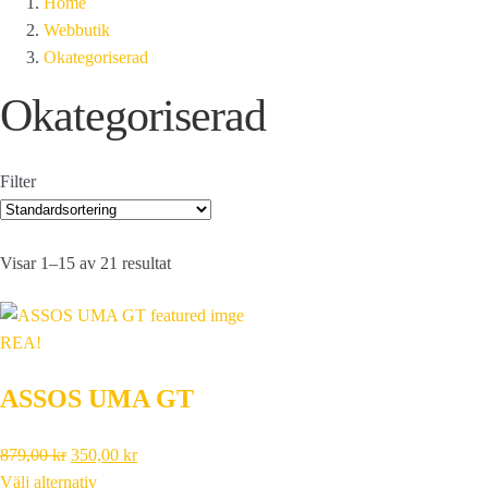
Home
Webbutik
Okategoriserad
Okategoriserad
Filter
Visar 1–15 av 21 resultat
REA!
ASSOS UMA GT
Det
Det
879,00
kr
350,00
kr
ursprungliga
nuvarande
Välj alternativ