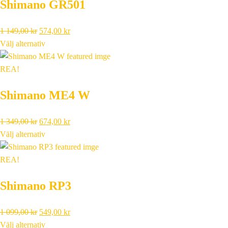
Shimano GR501
Det
Det
1 149,00
kr
574,00
kr
ursprungliga
nuvarande
Välj alternativ
priset
priset
var:
är:
REA!
1
574,00 kr.
Shimano ME4 W
149,00 kr.
Det
Det
1 349,00
kr
674,00
kr
ursprungliga
nuvarande
Välj alternativ
priset
priset
var:
är:
REA!
1
674,00 kr.
Shimano RP3
349,00 kr.
Det
Det
1 099,00
kr
549,00
kr
ursprungliga
nuvarande
Välj alternativ