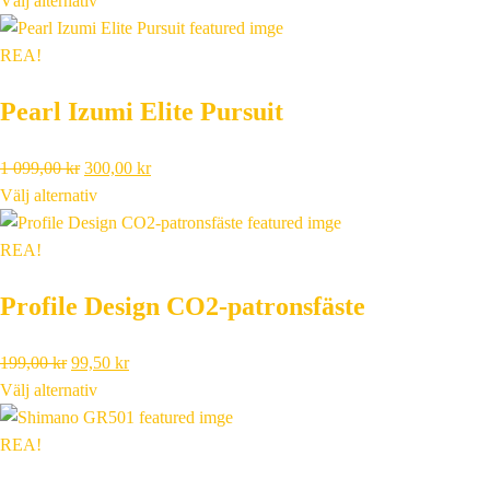
Välj alternativ
priset
priset
var:
är:
REA!
3
999,00 kr.
Pearl Izumi Elite Pursuit
195,00 kr.
Det
Det
1 099,00
kr
300,00
kr
ursprungliga
nuvarande
Välj alternativ
priset
priset
var:
är:
REA!
1
300,00 kr.
Profile Design CO2-patronsfäste
099,00 kr.
Det
Det
199,00
kr
99,50
kr
ursprungliga
nuvarande
Välj alternativ
priset
priset
var:
är:
REA!
199,00 kr.
99,50 kr.