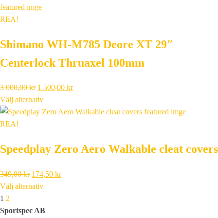
var:
är:
3
1
REA!
000,00 kr.
000,00 kr.
Shimano WH-M785 Deore XT 29″
Centerlock Thruaxel 100mm
Det
Det
3 000,00
kr
1 500,00
kr
ursprungliga
nuvarande
Välj alternativ
priset
priset
var:
är:
REA!
3
1
Speedplay Zero Aero Walkable cleat covers
000,00 kr.
500,00 kr.
Det
Det
349,00
kr
174,50
kr
ursprungliga
nuvarande
Välj alternativ
Next
priset
priset
1
2
var:
är:
Sportspec AB