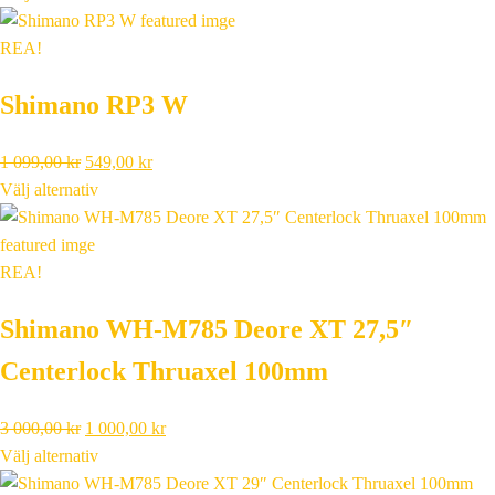
priset
priset
var:
är:
REA!
1
549,00 kr.
Shimano RP3 W
099,00 kr.
Det
Det
1 099,00
kr
549,00
kr
ursprungliga
nuvarande
Välj alternativ
priset
priset
var:
är:
1
549,00 kr.
REA!
099,00 kr.
Shimano WH-M785 Deore XT 27,5″
Centerlock Thruaxel 100mm
Det
Det
3 000,00
kr
1 000,00
kr
ursprungliga
nuvarande
Välj alternativ
priset
priset