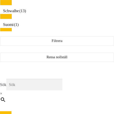
32-630
(2)
Schwalbe
(13)
35-622
(4)
Suomi
(1)
37-622
(13)
Vittoria
(19)
Filtrera
40-622
(3)
Rensa nollställ
40-635
(1)
42-584
(1)
Sök
42-622
(10)
×
42-635
(1)