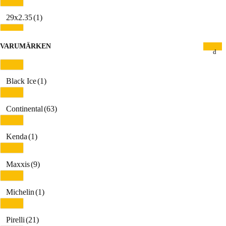
29x2.35
(1)
29x2.4
(1)
VARUMÄRKEN
29x2.40WT
(2)
Black Ice
(1)
29x2.50
(1)
Continental
(63)
29x2.50WT
(3)
Kenda
(1)
29x2.6
(1)
Maxxis
(9)
30-622
(2)
Michelin
(1)
32-622
(7)
Pirelli
(21)