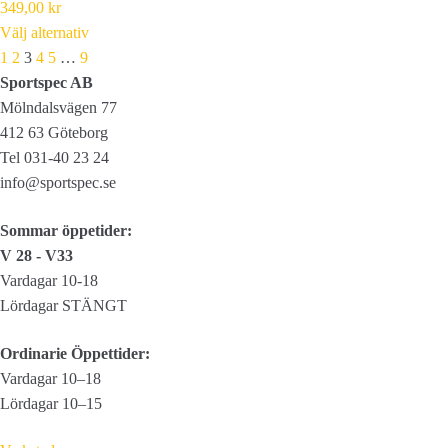
349,00
kr
Välj alternativ
Prev
Next
1
2
3
4
5
…
9
Sportspec AB
Mölndalsvägen 77
412 63 Göteborg
Tel 031-40 23 24
info@sportspec.se
Sommar öppetider:
V 28 - V33
Vardagar 10-18
Lördagar STÄNGT
Ordinarie Öppettider:
Vardagar 10–18
Lördagar 10–15