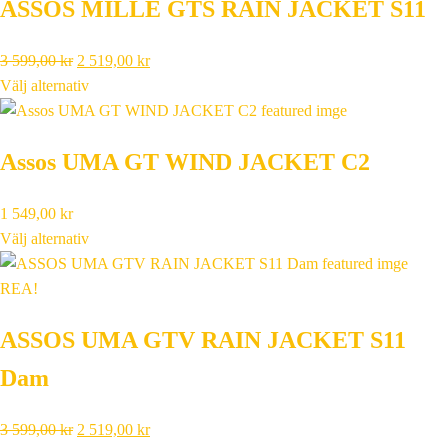
ASSOS MILLE GTS RAIN JACKET S11
Det
Det
3 599,00
kr
2 519,00
kr
ursprungliga
nuvarande
Välj alternativ
priset
priset
var:
är:
Assos UMA GT WIND JACKET C2
3
2
599,00 kr.
519,00 kr.
1 549,00
kr
Välj alternativ
REA!
ASSOS UMA GTV RAIN JACKET S11
Dam
Det
Det
3 599,00
kr
2 519,00
kr