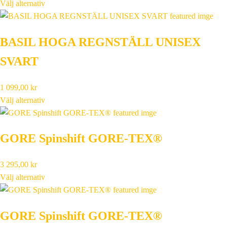
ursprungliga
nuvarande
Välj alternativ
priset
priset
var:
är:
BASIL HOGA REGNSTÄLL UNISEX
3
2
599,00 kr.
519,00 kr.
SVART
1 099,00
kr
Välj alternativ
GORE Spinshift GORE-TEX®
3 295,00
kr
Välj alternativ
GORE Spinshift GORE-TEX®