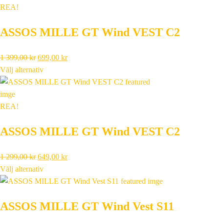
REA!
ASSOS MILLE GT Wind VEST C2
Det
Det
1 399,00
kr
699,00
kr
ursprungliga
nuvarande
Välj alternativ
priset
priset
var:
är:
1
699,00 kr.
REA!
399,00 kr.
ASSOS MILLE GT Wind VEST C2
Det
Det
1 299,00
kr
649,00
kr
ursprungliga
nuvarande
Välj alternativ
priset
priset
var:
är:
ASSOS MILLE GT Wind Vest S11
1
649,00 kr.
299,00 kr.